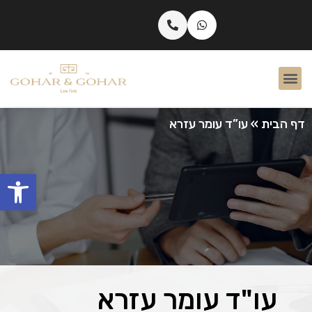
דף הבית
»
עו”ד עומר עזרא
פתח
עו"ד עומר עזרא