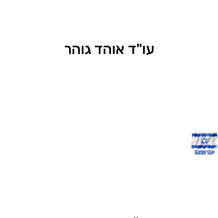
עו"ד אוהד גוהר