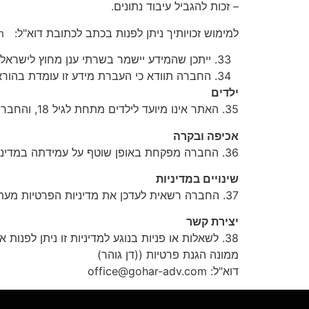
– זכות להגביל עיבוד נתונים.
למימוש זכויותיך ניתן לפנות בכתב לכתובת דוא"ל: office@gohar-adv.com
ייתכן שהמידע יישמר בשרתי ענן מחוץ לישראל.
החברה תוודא כי העברת מידע זו עומדת בהוראו
ילדים
35. האתר אינו מיועד לילדים מתחת לגיל 18, והחברה אינה אוספת ביודעין מידע אישי מהם.
אכיפה ובקרה
36. החברה מפקחת באופן שוטף על עמידתה במדיניות זו. תלונות בנושא פרטיות יטופלו באופן מיידי ובשיתוף פעולה עם רשות הגנת הפרטיות ככל שיידרש.
שינויים במדיניות
37. החברה רשאית לעדכן את מדיניות הפרטיות מעת לעת. שינויים מהותיים יפורסמו באתר ויועברו הודעה למשתמשים במידת הצורך.
יצירת קשר
38. לשאלות או פניות בנוגע למדיניות זו ניתן לפנות אל:
ממונה הגנת פרטיות ((דן גוהר)
דוא"ל: office@gohar-adv.com