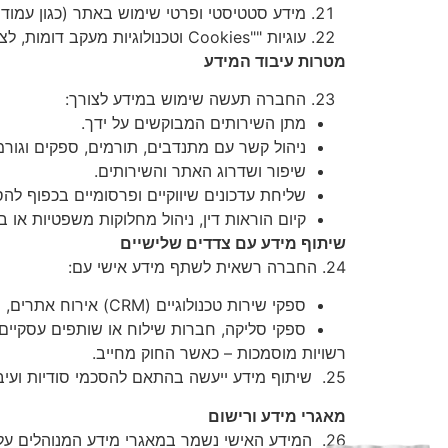
מידע סטטיסטי ופרטי שימוש באתר (כגון עמודי
עוגיות ""Cookies וטכנולוגיות מעקב דומות, לצורך שיפור חווית המשתמש והתאמת תכנים.
מטרות עיבוד המידע
החברה תעשה שימוש במידע לצורך:
מתן השירותים המבוקשים על ידך.
ניהול קשר עם מתנדבים, תורמים, ספקים וגורמ
שיפור ושדרוג האתר והשירותים.
שליחת עדכונים שיווקיים ופרסומיים בכפוף לה
קיום הוראות דין, ניהול מחלוקות משפטיות או בי
שיתוף מידע עם צדדים שלישיים
24. החברה רשאית לשתף מידע אישי עם:
ספקי שירות טכנולוגיים (CRM) אירוח אתרים, שירותי ענן, מערכות.
ספקי סליקה, חברות שילוח או שותפים עסקיים
רשויות מוסמכות – כאשר החוק מחייב.
25. שיתוף מידע ייעשה בהתאם להסכמי סודיות ועיבוד נתונים.
מאגרי מידע ורישום
26. המידע האישי נשמר במאגרי מידע המנוהלים על ידי החברה, הרשומים בפנקס מאגרי המידע ברשות להגנת הפרטיות, ככל שהדבר נדרש על פי דין.