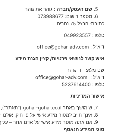
שם העסק/חברה :
גוהר את גוהר
מספר רישום: 073988677
כתובת: הרצל 75 נהריה
טלפון: 049923557
דוא"ל : office@gohar-adv.com
איש קשר לנושאי פרטיות/ קצין הגנת מידע
שם מלא: דן גוהר
דוא"ל : office@gohar-adv.com
טלפון: 5237614400
אישור המדיניות
שימושך באתר gohar-gohar.co.il ("האתר"), לרבות הרשמה, גלישה או מסירת מידע, מהווה אישור והסכמה למדיניות זו.
אינך חייב למסור מידע אישי על פי חוק, אולם 
אם אתה מוסר מידע אישי על אדם אחר – עליך ל
סוגי המידע הנאסף