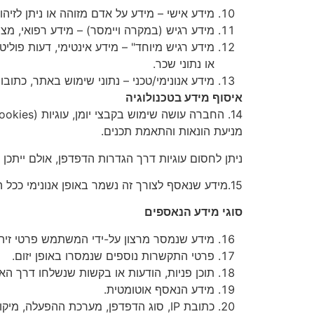
מידע אישי – מידע על אדם מזוהה או ניתן לזיהוי
מידע רגיש (במקרה ויימסר) – מידע רפואי, מצב
מידע רגיש מיוחד" – מידע אינטימי, דעות פוליטי
או נתוני שכר.
מידע אנונימי/טכני – נתוני שימוש באתר, כתובות IP, סוגי דפדפנים, עוגיות, מיקום כללי, קליקים, משך זמן ב
איסוף מידע בטכנולוגיה
מניעת הונאות והתאמת תכנים.
ניתן לחסום עוגיות דרך הגדרות הדפדפן, אולם ייתכן 
15.מידע שנאסף לצורך זה נשמר באופן אנונימי ככל האפשר.
סוגי מידע הנאספים
מידע שנמסר מרצון על-ידי המשתמש פרטי זיהוי 
פרטי התקשרות נוספים שנמסרו באופן יזום.
תוכן פניות, הודעות או בקשות שנשלחו דרך הא
מידע הנאסף אוטומטית.
כתובת IP, סוג הדפדפן, מערכת ההפעלה, מיקום כללי.