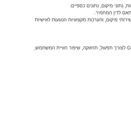
, נתוני מיקום, נתונים כספיים.
תאם לדין המחמיר.
שירותי מיקום, והערכות מקצועיות הנוגעות לאישיות
14. החברה עושה שימוש בקבצי יומן, עוגיות (Cookies), תגיות (Tags), Web Beacons וכלי ניתוח כגון Google Analytics לצורך תפעול, תחזוקה, שיפור חוויית המשתמש,